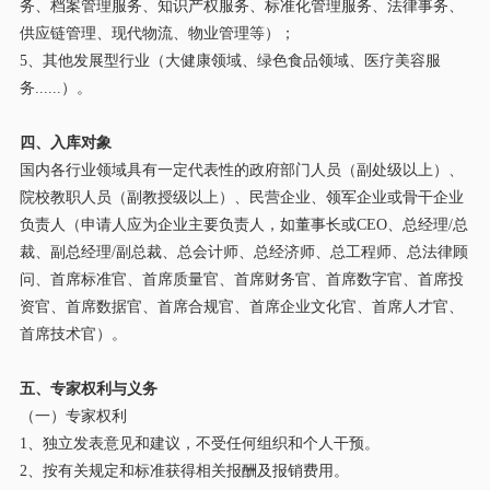
务、档案管理服务、知识产权服务、标准化管理服务、法律事务、
供应链管理、现代物流、物业管理等）
；
5、其他发展型行业（大健康领域、绿色食品领域
、医疗美容服
务
......）
。
四、入库对象
国内各行业领域具有一定代表性的
政府部门人员（副处级以上）、
院校教职人员（副教授级以上）、
民营企业
、
领军企业或骨干企业
负责人（
申请人应为企业主要负责人
，如
董事长或
CEO、总经理/总
裁、副总经理/副总裁、总会计师、总经济师、总工程师、总法律顾
问、首席标准官、首席质量官、首席财务官、首席数字官、首席投
资官、首席数据官、首席合规官、首席企业文化官、首席人才官、
首席技术官）。
五、
专家权利与义务
（一）
专家权利
1
、
独立发表意见和建议
，
不受任何组织和个人干预。
2
、
按有关规定和标准获得相关报酬及报销费用。