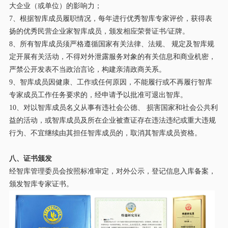
大企业（或单位）的影响力；
7、根据智库成员履职情况，每年进行优秀智库专家评价，获得表
扬的优秀民营企业家智库成员，颁发相应荣誉证书/证牌。
8
、所有智库成员须严格遵循国家有关法律、法规、
规定及智库规
定开展有关活动，不得对外泄露服务对象的有关信息和商业机密，
严禁公开发表不当政治言论，
构建
亲清政商关系。
9
、智库成员因健康、工作或
任何
原因，不能履行或不再履行智库
专家成员工作任务要求的，经申请予以批准可退出智库。
1
0
、对以智库成员名义从事有违社会公德、
损害国家和社会公共利
益的活动，或智库成员及所在企业被查证存在违法违纪或重大违规
行为、不宜继续由其担任智库成员的，取消其
智库成员
资格。
八
、证书颁发
经智库
管理
委员会按照标准审定，对外公示，登记信息入库备案，
颁发智库专家证书。