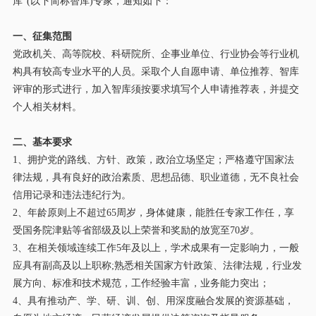
库
”(以下简称智库)专家
，
通知如下
：
一、征集范围
党政机关、高等院校、科研院所、企事业单位、行业协会等行业机
构具有较高专业水平的人员。采取个人自愿申请、单位推荐
、智库
评审
的形式进行，加入智库
须
按要求填写个人申请推荐表，并提交
个人相关材料。
二、基本要求
1、拥护党的路线、方针、政策
，
政治立场坚定
；
严格遵守国家法
律法规
，
具有良好的政治素质、思想品德、职业道德
，
无不良社会
信用记录
和
违法违纪行为。
2、年龄原则上不超过65周岁，身体健康，
能胜任专家
工作任
，
享
受国务院津贴等省部级及以上荣誉和奖励的放宽至
70岁。
3、在相关领域连续工作5年及以上
，
学术成果有一定影响力
，
一般
应具有副高及以上职称
;熟悉相关国家方针政策、法律法规
，
行业发
展方向、标准和技术规范
，
工作经验丰富
，
业务能力突出
；
4、具有推动产、学、研、
训、
创、用深度融合发展的资源基础
，