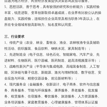
自愿为
地方经济、
民营经济发展提供决策咨询
及指导
服务。
5、思想活跃
、
善于思考，具有较强的研究和分析能力；实践经验
丰富，锐意进取、变革创新取得卓越成就，在业界有比较公认的操
盘能力、实践经验
，
连续担任企业高管及相当职务
3年及以上
，
在
所在专业领域有较高
影响力、
知名度
和
认同度。
三、行业要求
1、传统产业（农业、林业、畜牧业、渔业、农林牧渔专业及辅助
性活动、纺织服装、食品饮料、钢铁水泥、家具制造等）；
2、先进制造业（电子信息、绿色石化、智能家电、汽车产业、先
进材料、生物医药、医疗器械、医药制造、超高清视频显示等）；
3、战略性新兴产业（半导体与集成电路、高端装备制造、
人工
智
能、区块链与量子信息、新能源、激光与增材制造、数字创意、安
全应急与环保、精密仪器设备、前沿新材料等）；
4、现代服务业（金融服务、创新设计、电子商务、软件与信息服
务、商务服务、节能与环保服务、康养服务、养老服务
、
批发服
务、租赁服务、住宿服务、餐饮服务、旅游服务、人力资源服务、
业务培训服务、家庭教育服务、心理健康服务、管理体系认证服