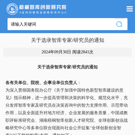
关于选录智库专家/研究员的通知
2024年09月30日 阅读
2841次
关于
选录
智库专家
/
研究员
的通知
各有关单位、院校、企事业单位
负责人
：
为深入贯彻
国务院办公厅《关于加强中国特色新型智库建设的意
见》
指示精神
，
进一步提高管理和决策的科学化、规范化水平
，
充
分发挥
智库
专家
及研究员
在决策咨询中的智力支撑作用
、示范带动
作用，以及
全面提升对地方经济、企业发展的服务质量，中国成教
职评标准研究会、湖南梧桐智库创新人才研究院、全球创新创业战
略研究中心等多单位联合
现面向社会公开征集
“
全球创新创业
智