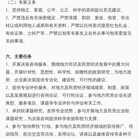
（二）
专家义务
1
、
坚持独立、客观、公平、公正、科学的原则提出意见建议。
2
、
严禁违反有关保密规定
，
严禁泄露、剽窃、篡改、假冒、非法
转让或利用他人成果和有关资料
，
严禁以任何形式接受红包礼金、
有价证券、土特产等
，
严禁以智库专家名义在外从事与
智库委派
无
关的事项。
六、
主要任务
1、
开展决策咨询服务。围绕
地方经济及民营
经济发展中的重大问
题，开展针对性、思想性、科学性、前瞻性的政策研究，为
地方政
府、
企业家决策提供专业化、建设性、可行性的建议。
2、
提供专业评价服务。对
地方及
民营经济领域规章、制度、政策
以及发展规划进行咨询论证、可行性论证，参与
地方
民营企业先进
典型、服务项目、课题等专业评价与评估有关工作。
3、
承担软课题研究。发挥专业优势，参与开展
地方及
民营企业软
课题研究，为决策咨询提供科学依据和智力支撑。
4、
参与
“智
动帮扶
”行动。参与
地方及
民营经济领域的宣传推广、培
训指导、前沿交流等活动，采用论坛、讲座以及媒体宣传等多种方