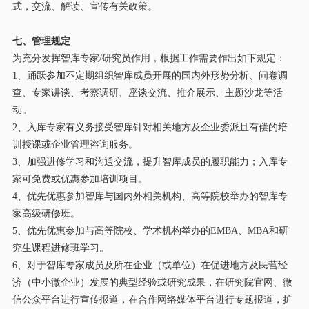
式，交流、解读、宣传有关政策。
七、管理规定
为充分发挥
智库专家
/研究员
作用，根据工作需要作出如下规定：
1、
踊跃
参加不定期组织智库成员开展的国内外形势分析、问卷调
查、专家讲谈、考察调研、座谈交流、推介展示、主题沙龙等活
动。
2、入库专家有义务接受智库针对相关
地方及
企业委派且有偿的培
训授课或企业管理咨询服务。
3、加强进修学习和沟通交流，提升智库成员的履职能力
；
入库专
家可免费或优惠参加培训项目。
4、优先优惠参加智库与国内外相关机构、高等院校举办的智库专
家高级研修班。
5、优先优惠参加与高等院校、学术机构举办的EMBA、MBA和研
究生课程进修班学习。
6、对于智库专家成员及所在企业（或单位）在促进
地方及
民营经
济（中小微企业）发展的典型经验或研究成果，在研究院官网、微
信公众平台进行宣传报道，在合作网络媒体平台进行专题报道
，
扩